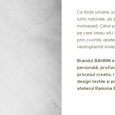
Ca ființe umane, s
lumii naturale, de
motivează. Când pr
pe care vreau să-l
prin cuvinte, apele
nestingherită liniil
Brandul BAHRIM es
personală, profun
procesul creativ, r
design textile și 
atelierul Ramona 