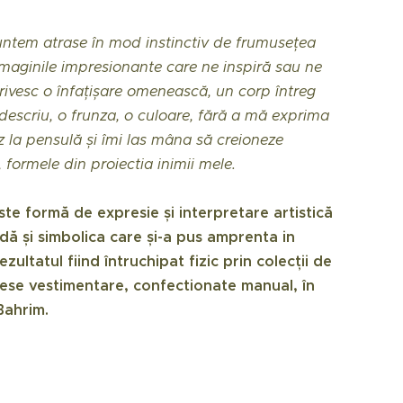
untem atrase în mod instinctiv de frumusețea
 imaginile impresionante care ne inspiră sau ne
ivesc o înfațișare omenească, un corp întreg
 descriu, o frunza, o culoare, fără a mă exprima
z la pensulă și îmi las mâna să creioneze
e, formele din proiectia inimii mele.
te formă de expresie și interpretare artistică
dă și simbolica care și-a pus amprenta in
ezultatul fiind întruchipat fizic prin colecții de
piese vestimentare, confectionate manual, în
Bahrim.