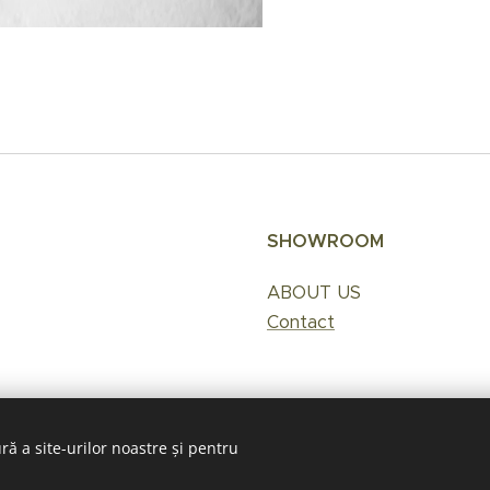
SHOWROOM
ABOUT US
Contact
ră a site-urilor noastre și pentru