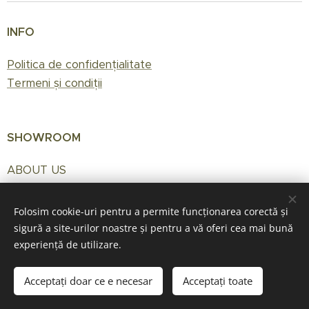
INFO
Politica de confidențialitate
Termeni și condiții
SHOWROOM
ABOUT US
Contact
Folosim cookie-uri pentru a permite funcționarea corectă și
sigură a site-urilor noastre și pentru a vă oferi cea mai bună
experiență de utilizare.
Cookies
Languages
Acceptați doar ce e necesar
Acceptați toate
Română
English