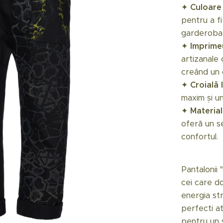
✦
Culoare
pentru a f
garderoba 
✦
Imprimeu
artizanale 
creând un c
✦
Croială 
maxim și un
✦
Materia
oferă un se
confortul.
Pantalonii
cei care do
energia str
perfecti at
pentru un s