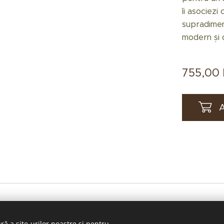
îi asociezi
supradimen
modern și d
755,00
A
ră a site-urilor noastre și pentru