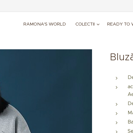
RAMONA'S WORLD
COLECTII
READY TO
Bluz
De
ac
Ae
De
Mâ
Ba
Se