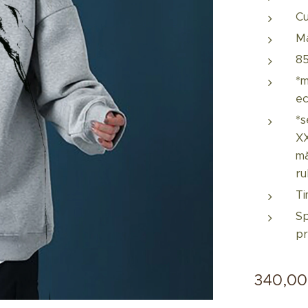
Cu
M
85
*m
ec
*s
XX
mă
ru
Ti
Sp
pr
340,00