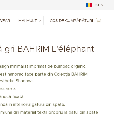
RO
 WEAR
MAI MULT
COȘ DE CUMPĂRĂTURI
ă gri BAHRIM L'éléphant
sign minimalist imprimat de bumbac organic,
est hanorac face parte din Colecția BAHRIM
sthetic Shadows.
scriere:
necă fixată
ndă în interiorul gâtului din spate.
milună din material textil propriu la gâtul din spate