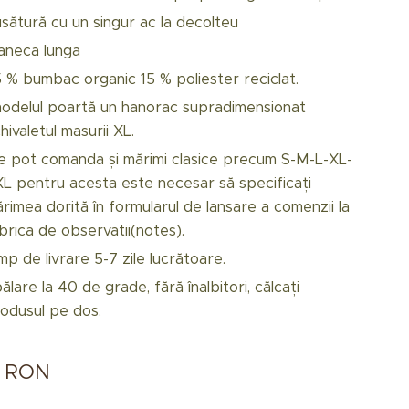
sătură cu un singur ac la decolteu
aneca lunga
 % bumbac organic 15 % poliester reciclat.
odelul poartă un hanorac supradimensionat
hivaletul masurii XL.
e pot comanda și mărimi clasice precum S-M-L-XL-
L pentru acesta este necesar să specificați
rimea dorită în formularul de lansare a comenzii la
brica de observatii(notes).
mp de livrare 5-7 zile lucrătoare.
ălare la 40 de grade, fără înalbitori, călcați
odusul pe dos.
RON